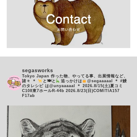
segasworks
Tokyo Japan
作った物、やってる事、出展情報など、
諸々
＊
と🍽と
追っかけは
@segaaaaal
＊
#鰻
のタレシピ は@unyaaaaal
＊
2026.8/15(土)夏コミ
C108東7ホールR-44b
2026.8/23(日)COMITIA157
F17ab