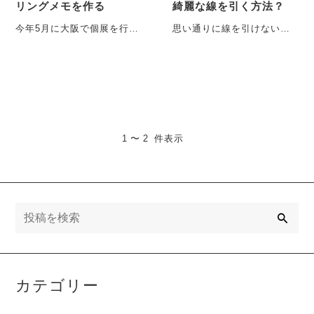
リングメモを作る
綺麗な線を引く方法？
今年5月に大阪で個展を行っ
思い通りに線を引けない、
た際に、お店でワークショ
狙った大きさに描けない、
ップができたので、ポスト
ここ数年こんな悩みを聞く
カードを使ってリングメ
機会が多い気がしていまし
モ・・・
た・・・
1 〜 2 件表示
検
索
カテゴリー