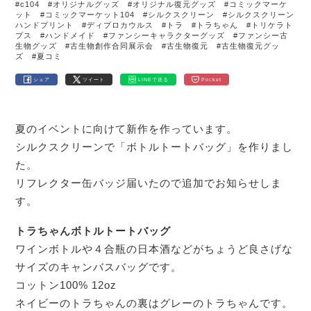
#c104
#オリジナルグッズ
#オリジナル復元グッズ
#コミックマーケ
ット
#コミックマーケット104
#シルクスクリーン
#シルクスクリーン
ハンドプリント
#ディプロカウルス
#トラ
#トラちゃん
#トリケラト
プス
#ハンドメイド
#ファンシーキャラクターグッズ
#ファンシー古
生物グッズ
#古生物創作合同展示会
#古生物復元
#古生物復元グッ
ズ
#夏コミ
シェア
ツイート
LINEで送る
Pocket
夏のイベントに向けて新作を作っています。
シルクスクリーンで「ボトルトートバッグ」を作りまし
た。
リフレクター缶バッジ届いたので追加でお知らせしま
す。
トラちゃんボトルトートバッグ
ワインボトルや４合瓶の日本酒などがちょうど良さげな
サイズのキャンバスバッグです。
コットン100% 12oz
ネイビーのトラちゃんの裏はグレーのトラちゃんです。