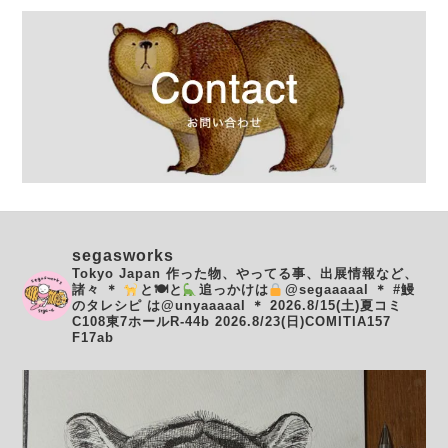
segasworks
Tokyo Japan
作った物、やってる事、出展情報など、
諸々
＊
と🍽と
追っかけは
@segaaaaal
＊
#鰻
のタレシピ は@unyaaaaal
＊
2026.8/15(土)夏コミ
C108東7ホールR-44b
2026.8/23(日)COMITIA157
F17ab