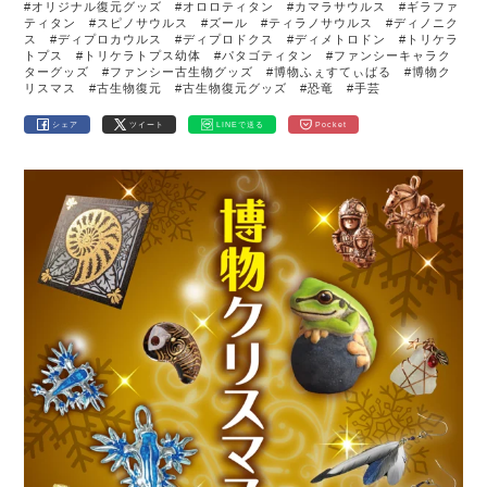
#オリジナル復元グッズ
#オロロティタン
#カマラサウルス
#ギラファ
ティタン
#スピノサウルス
#ズール
#ティラノサウルス
#ディノニク
ス
#ディプロカウルス
#ディプロドクス
#ディメトロドン
#トリケラ
トプス
#トリケラトプス幼体
#パタゴティタン
#ファンシーキャラク
ターグッズ
#ファンシー古生物グッズ
#博物ふぇすてぃばる
#博物ク
リスマス
#古生物復元
#古生物復元グッズ
#恐竜
#手芸
シェア
ツイート
LINEで送る
Pocket