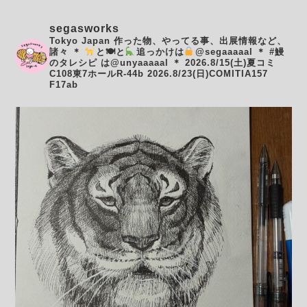
segasworks
Tokyo Japan
作った物、やってる事、出展情報など、
諸々
＊
と🍽と
追っかけは
@segaaaaal
＊
#鰻
のタレシピ は@unyaaaaal
＊
2026.8/15(土)夏コミ
C108東7ホールR-44b
2026.8/23(日)COMITIA157
F17ab