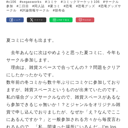
#c106
#segasworks
#コミケ
#コミックマーケット106
#サークル
参加
#二日目
#同人誌
#夏コミ
#恐竜
#恐竜グッズ
#恐竜グッズサ
ークル
#評論情報サークル
#頒布会
シェア
ツイート
LINEで送る
Pocket
夏コミに今年も出ます。
去年あんなに次はやめようと思った夏コミに、今年も
サークル参加します。
理由は、雑貨スペースで合ってんの？？問題をクリア
にしたかったからです。
数年前の冬コミから数十年ぶりにコミケに参加しており
ますが、雑貨スペースというものが出来ていたのです。
私の場合グッズサークルなので、雑貨スペースがあるな
ら参加できるじゃ無いか！？とジャンルをオリジナル雑
貨で申し込んでおりましたが、なぜか「え？なんでここ
にあるんですか？」と一般参加される方々から毎度言わ
れるもので、「私…間違った場所にいるんだ…I’m los