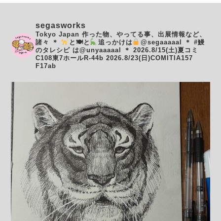
segasworks
Tokyo Japan
作った物、やってる事、出展情報など、
諸々
＊
と🍽と
追っかけは
@segaaaaal
＊
#鰻
のタレシピ は@unyaaaaal
＊
2026.8/15(土)夏コミ
C108東7ホールR-44b
2026.8/23(日)COMITIA157
F17ab