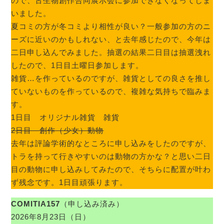
ので、古生物創作合同展示会に参加できなくなってしま
いました。
夏コミの方が冬コミより相性が良い？一般参加の方のニ
ーズに近いのかもしれない、と去年感じたので、今年は
二日申し込んでみました。抽選の結果二日目は抽選洩れ
したので、1日目土曜日参加します。
雑貨…を作っているのですが、雑貨としての良さを推し
ていないものを作っているので、複雑な気持ちで臨みま
す。
1日目 オリジナル雑貨 雑貨
2日目 創作（少女）動物
去年は評論学術的なところに申し込みをしたのですが、
トラを持って行きやすいのは動物の方かな？と思い二日
目の動物に申し込みしてみたので、そちらに配置が叶わ
ず残念です。1日目頑張ります。
COMITIA157
（申し込み済み）
2026年8月23日（日）