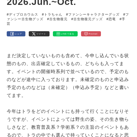
2026.Jun.~Oct.
#ディプロカウルス
#トラちゃん
#ファンシーキャラクターグッズ
#フ
ァンシー古生物グッズ
#古生物復元
#古生物復元グッズ
#恐竜
#手
芸
シェア
ツイート
LINEで送る
Pocket
まだ決定していないものも含めて、今申し込んでいる状
態のもの、出店確定しているもの、どちらも入ってま
す。イベントの開催時系列で並べているので、予定のも
のなどが途中に入っております。未確定のものと申込み
予定のものなどは（未確定）（申込み予定）などと書い
てます。
今年はトラをどのイベントにも持って行くことになりそ
うですが、イベントによっては野生の姿、その生き物ら
しさなど、教育普及系？学術系？の主旨のイベントもあ
るので、トラの中でも選んで持っていくことになると思