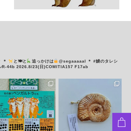
々
＊
と🍽と
追っかけは
@segaaaaal
＊
#鰻のタレシ
R-44b
2026.8/23(日)COMITIA157 F17ab