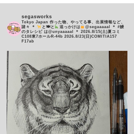
segasworks
Tokyo Japan
作った物、やってる事、出展情報など、
諸々
＊
と🍽と
追っかけは
@segaaaaal
＊
#鰻
のタレシピ は@unyaaaaal
＊
2026.8/15(土)夏コミ
C108東7ホールR-44b
2026.8/23(日)COMITIA157
F17ab