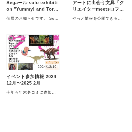
Segaール solo exhibiti
アートに出会う文具「ク
on "Yummy! and Torac
リエイターmeetsロフト
han"
2025」
個展のお知らせです。 Sega
やっと情報を公開できるよ
ール solo exhibition at
うになりました。年明け1番
JAM "Yumm・・・
のお知らせが楽しげな告知
で嬉しいです。【・・・
2024/12/10
イベント参加情報 2024
12月〜2025 2月
今年も年末冬コミに参加で
きる事になりました。今年
の冬コミはコミックマーケ
ット105です。来年の2
月・・・