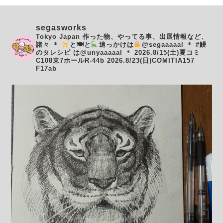
segasworks
Tokyo Japan
作った物、やってる事、出展情報など、
諸々
＊
と🍽と
追っかけは
@segaaaaal
＊
#鰻
のタレシピ は@unyaaaaal
＊
2026.8/15(土)夏コミ
C108東7ホールR-44b
2026.8/23(日)COMITIA157
F17ab