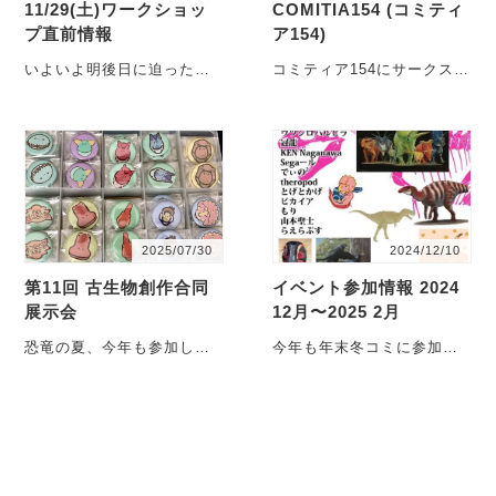
11/29(土)ワークショッ
COMITIA154 (コミティ
プ直前情報
ア154)
いよいよ明後日に迫った
コミティア154にサークス参
surutoco3Fでのyonpoさん
加できる運びとなりまし
との合同シルクスクリーン
た。4000スペースのところ
ワークショップ・・・
に6000サークル申・・・
2025/07/30
2024/12/10
第11回 古生物創作合同
イベント参加情報 2024
展示会
12月〜2025 2月
恐竜の夏、今年も参加しま
今年も年末冬コミに参加で
す。今年は、お教室の中抜
きる事になりました。今年
けが出来なかったので、委
の冬コミはコミックマーケ
託参加させて頂きま・・・
ット105です。来年の2
月・・・