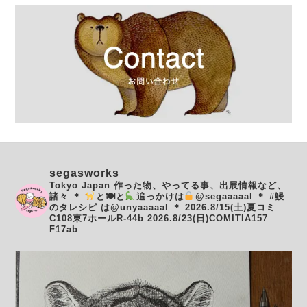
segasworks
Tokyo Japan
作った物、やってる事、出展情報など、
諸々
＊
と🍽と
追っかけは
@segaaaaal
＊
#鰻
のタレシピ は@unyaaaaal
＊
2026.8/15(土)夏コミ
C108東7ホールR-44b
2026.8/23(日)COMITIA157
F17ab