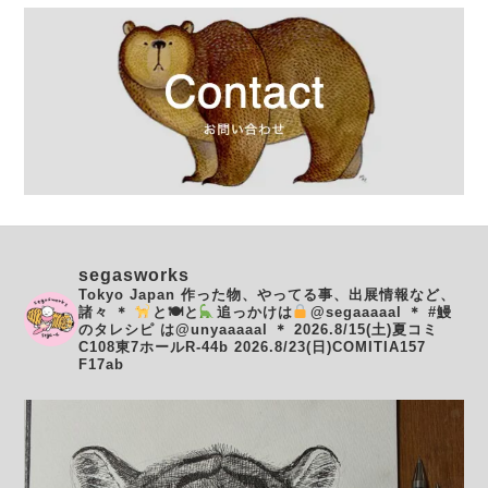
segasworks
Tokyo Japan
作った物、やってる事、出展情報など、
諸々
＊
と🍽と
追っかけは
@segaaaaal
＊
#鰻
のタレシピ は@unyaaaaal
＊
2026.8/15(土)夏コミ
C108東7ホールR-44b
2026.8/23(日)COMITIA157
F17ab