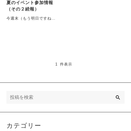
夏のイベント参加情報
（その２続報）
今週末（もう明日ですね）
の二日間、
8/17(土)11:00~19:00〜
8/18(日)11:00~・・・
1 件表示
検
索
カテゴリー