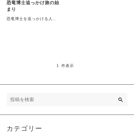
恐竜博士追っかけ旅の始
まり
恐竜博士を追っかける人に
なって数年経ちます。こと
の起こりや、最初の頃のメ
モなどをSNS（旧
Twit・・・
1 件表示
検
索
カテゴリー