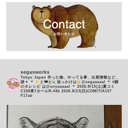
segasworks
Tokyo Japan
作った物、やってる事、出展情報など、
諸々
＊
と🍽と
追っかけは
@segaaaaal
＊
#鰻
のタレシピ は@unyaaaaal
＊
2026.8/15(土)夏コミ
C108東7ホールR-44b
2026.8/23(日)COMITIA157
F17ab