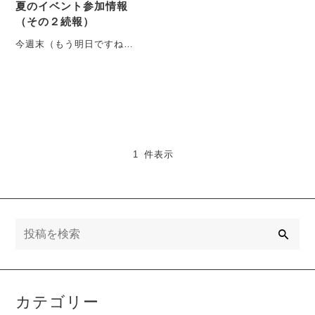
夏のイベント参加情報
（その２続報）
今週末（もう明日ですね）
の二日間、
8/17(土)11:00~19:00〜
8/18(日)11:00~・・・
1 件表示
検
索
カテゴリー