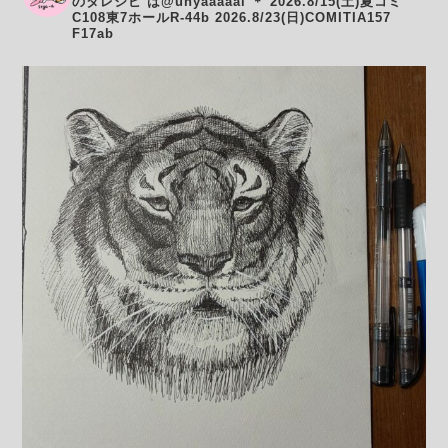
のタレシピ は@unyaaaaal
＊
2026.8/15(土)夏コミ
C108東7ホールR-44b
2026.8/23(日)COMITIA157
F17ab