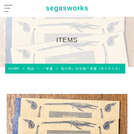
segasworks
ITEMS
HOME
>
商品
>
一筆箋
>
首の長い古生物一筆箋（渋スタイル）