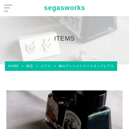
segasworks
ITEMS
HOME
>
商品
>
ピアス
>
猫のアシンメトリースタッズピアス