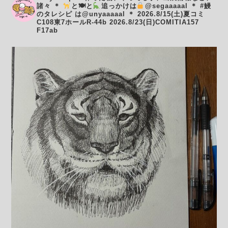
諸々
＊
と🍽と
追っかけは
@segaaaaal
＊
#鰻
のタレシピ は@unyaaaaal
＊
2026.8/15(土)夏コミ
C108東7ホールR-44b
2026.8/23(日)COMITIA157
F17ab