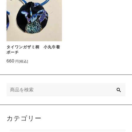
タイワンガザミ柄 小丸巾着
ポーチ
660
円
[税込]
検
索
カテゴリー