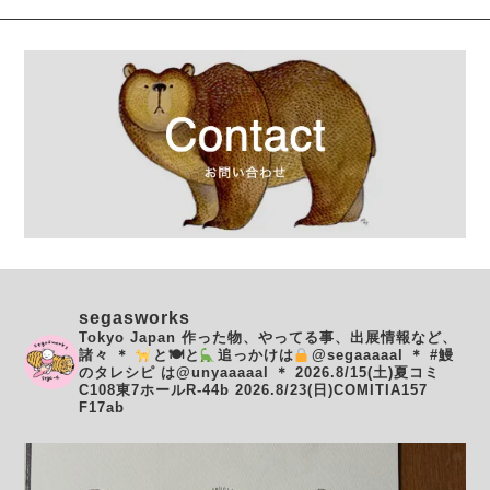
segasworks
Tokyo Japan
作った物、やってる事、出展情報など、
諸々
＊
と🍽と
追っかけは
@segaaaaal
＊
#鰻
のタレシピ は@unyaaaaal
＊
2026.8/15(土)夏コミ
C108東7ホールR-44b
2026.8/23(日)COMITIA157
F17ab