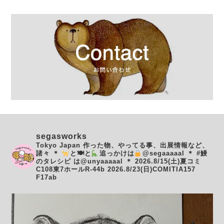
segasworks
Tokyo Japan
作った物、やってる事、出展情報など、
諸々
＊
と🍽と
追っかけは
@segaaaaal
＊
#鰻
のタレシピ は@unyaaaaal
＊
2026.8/15(土)夏コミ
C108東7ホールR-44b
2026.8/23(日)COMITIA157
F17ab