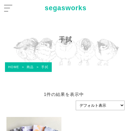
segasworks
手拭
HOME
>
商品
>
手拭
1件の結果を表示中