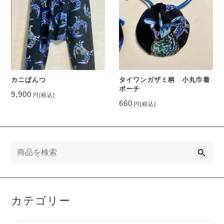
カニぱんつ
タイワンガザミ柄 小丸巾着
ポーチ
9,900
円
[税込]
660
円
[税込]
検
索
カテゴリー