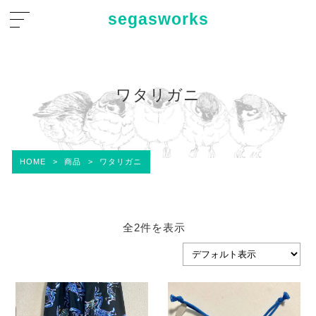
segasworks
ワタリガニ
HOME
>
商品
>
ワタリガニ
全2件を表示