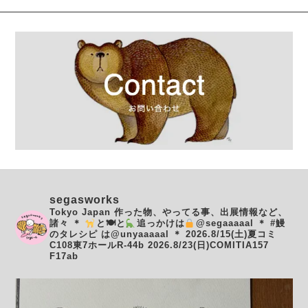
segasworks
Tokyo Japan
作った物、やってる事、出展情報など、
諸々
＊
と🍽と
追っかけは
@segaaaaal
＊
#鰻
のタレシピ は@unyaaaaal
＊
2026.8/15(土)夏コミ
C108東7ホールR-44b
2026.8/23(日)COMITIA157
F17ab