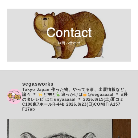
segasworks
Tokyo Japan
作った物、やってる事、出展情報など、
諸々
＊
と🍽と
追っかけは
@segaaaaal
＊
#鰻
のタレシピ は@unyaaaaal
＊
2026.8/15(土)夏コミ
C108東7ホールR-44b
2026.8/23(日)COMITIA157
F17ab