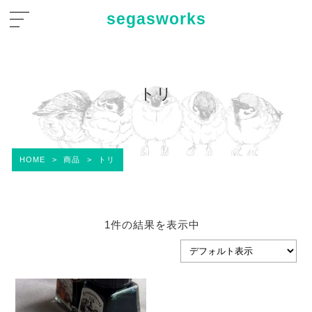
segasworks
トリ
HOME
>
商品
>
トリ
1件の結果を表示中