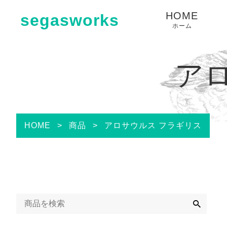
HOME
segasworks
ホーム
ア
HOME
>
商品
>
アロサウルス フラギリス
検
索